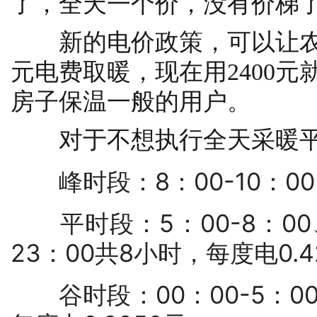
了，全天一个价，没有价梯
新的电价政策，可以让农村居
元电费取暖，现在用2400
房子保温一般的用户。
对于不想执行全天采暖平
峰时段：8：00-10：00、
平时段：5：00-8：00、10
23：00共8小时，每度电0.4
谷时段：00：00-5：00、1